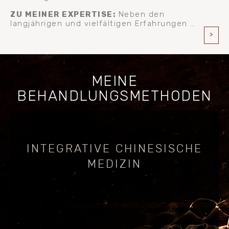
ZU MEINER EXPERTISE:
Neben den
langjährigen und vielfältigen Erfahrungen …
>
MEINE
BEHANDLUNGSMETHODEN
AKUPUNKTUR
INTEGRATIVE CHINESISCHE
CHINESISCHE KRÄUTERTHERAPIE
SCHRÖPFKOPFTHERAPIE
MEDIZIN
MOXIBUSTION
YANG SHEN