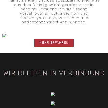
harmonisieren und das auszubalancieren was
aus dem Gleichgewicht geraten zu sein
scheint, versuche ich die Essenz
verschiedener Weltansichten und
Medizinsysteme zu verstehen und
patientenzentriert anzuwenden.
.
MEHR ERFAHREN
WIR BLEIBEN IN VERBINDUNG