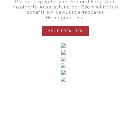
Die beruhigende, von Zen und Feng-Shui
inspirierte Ausstattung der Räumlichkeiten
schafft ein bewusst erlebbares
Heilungsumfeld.
MEHR ERFAHREN
THERAPIE
DER BLICK AUFS GANZE
Im HOUSE OF HOLISTIC HEALTH HAMBURG wird eine
integrative Form von Medizin angeboten, die