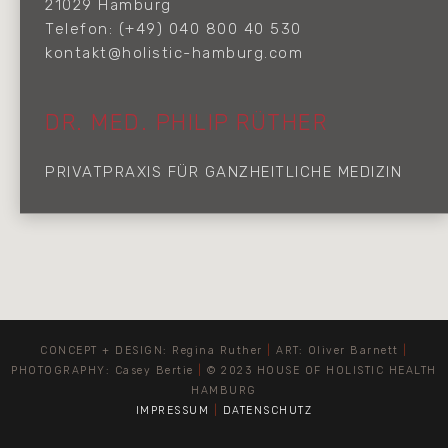
21029 Hamburg
Telefon: (+49) 040 800 40 530
kontakt@holistic-hamburg.com
DR. MED. PHILIP RÜTHER
PRIVATPRAXIS FÜR GANZHEITLICHE MEDIZIN
CONCEPT + DESIGN: Regina Ruther
|
ART: Oliver Barnett
|
PHOTOGRAPHY: Casey Bertie
|
© 2023 HOUSE OF HOLISTIC HEALTH
HAMBURG
IMPRESSUM
|
DATENSCHUTZ